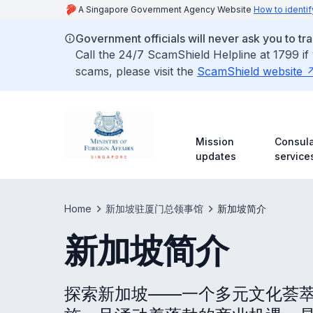
A Singapore Government Agency Website
How to identif
Government officials will never ask you to tr
Call the 24/7 ScamShield Helpline at 1799 if
scams, please visit the
ScamShield website
Mission
Consula
updates
service
Home
新加坡驻厦门总领事馆
新加坡简介
新加坡简介
探索新加坡——一个多元文化荟