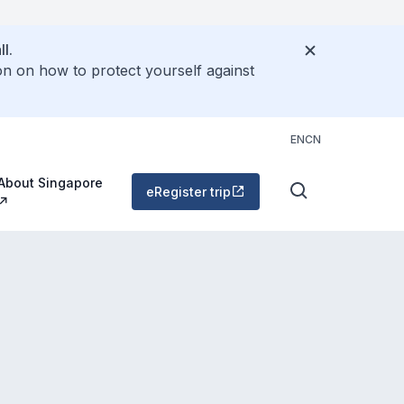
l.
on on how to protect yourself against
EN
CN
About Singapore
eRegister trip