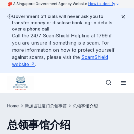
A Singapore Government Agency Website
How to identify
Government officials will never ask you to
transfer money or disclose bank log-in details
over a phone call.
Call the 24/7 ScamShield Helpline at 1799 if
you are unsure if something is a scam. For
more information on how to protect yourself
against scams, please visit the
ScamShield
website
.
Home
新加坡驻厦门总领事馆
总领事馆介绍
总领事馆介绍