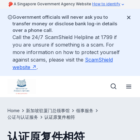
A Singapore Government Agency Website
How to identify
Government officials will never ask you to
transfer money or disclose bank log-in details
over a phone call.
Call the 24/7 ScamShield Helpline at 1799 if
you are unsure if something is a scam. For
more information on how to protect yourself
against scams, please visit the
ScamShield
website
.
Home
新加坡驻厦门总领事馆
领事服务
公证与认证服务
认证原复件相符
认证原复件相符