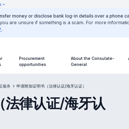
y
ansfer money or disclose bank log-in details over a phone cal
 you are unsure if something is a scam. For more informati
.
r
Procurement
About the Consulate-
s
opportunities
General
证服务
申请附加证明书（法律认证/海牙认证）
（法律认证/海牙认