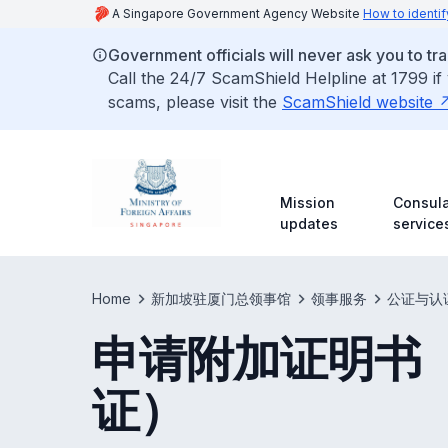
A Singapore Government Agency Website
How to identif
Government officials will never ask you to tr
Call the 24/7 ScamShield Helpline at 1799 if
scams, please visit the
ScamShield website
Mission
Consula
updates
service
Home
新加坡驻厦门总领事馆
领事服务
公证与认
申请附加证明书
证）