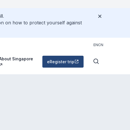
l.
on on how to protect yourself against
EN
CN
About Singapore
eRegister trip