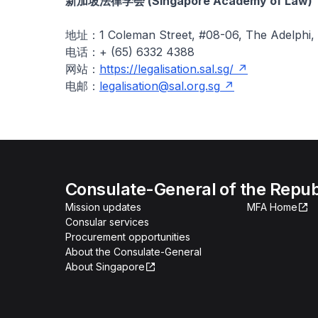
新加坡法律学会 (Singapore Academy of Law)
地址：1 Coleman Street, #08-06, The Adelphi,
电话：+ (65) 6332 4388
网站：
https://legalisation.sal.sg/
电邮：
legalisation@sal.org.sg
Consulate-General of the Repub
Mission updates
MFA Home
Consular services
Procurement opportunities
About the Consulate-General
About Singapore